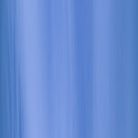
Tilbake
Kjøp bil
Kjøp BMW MC
Service og verksted
Aktuelt
Finn oss
Bestill service
Vis alle biler
Vis alle biler