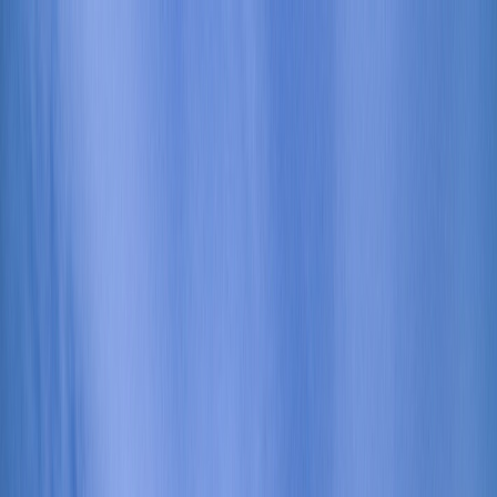
Tilbake
Kjøp bil
Kjøp BMW MC
Service og verksted
Aktuelt
Finn oss
Bestill service
Vis alle biler
Vis alle biler