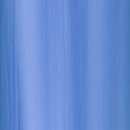
Tilbake
Kjøp bil
Kjøp BMW MC
Service og verksted
Aktuelt
Finn oss
Bestill service
Vis alle biler
Vis alle biler