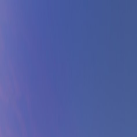
Kjøp bil
Kjøp BMW MC
Service og verksted
Aktuelt
Finn oss
Bestill service
Vis alle biler
Vis alle biler