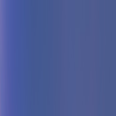
Tilbake
Kjøp bil
Kjøp BMW MC
Service og verksted
Aktuelt
Finn oss
Bestill service
Vis alle biler
Vis alle biler