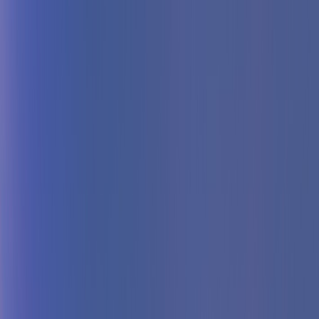
Tilbake
Kjøp bil
Kjøp BMW MC
Service og verksted
Aktuelt
Finn oss
Bestill service
Vis alle biler
Vis alle biler