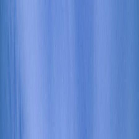
Tilbake
Kjøp bil
Kjøp BMW MC
Service og verksted
Aktuelt
Finn oss
Bestill service
Vis alle biler
Vis alle biler