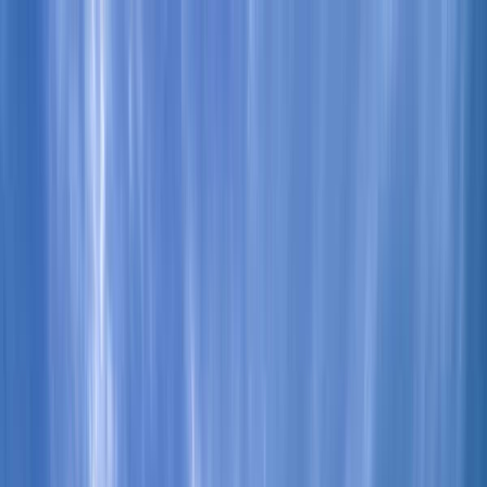
Tilbake
Kjøp bil
Kjøp BMW MC
Service og verksted
Aktuelt
Finn oss
Bestill service
Vis alle biler
Vis alle biler