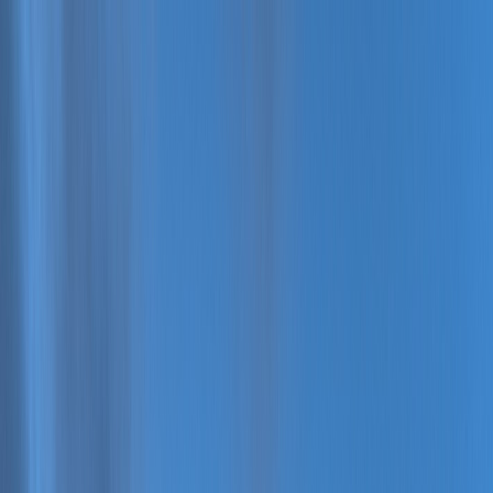
Tilbake
Kjøp bil
Kjøp BMW MC
Service og verksted
Aktuelt
Finn oss
Bestill service
Vis alle biler
Vis alle biler