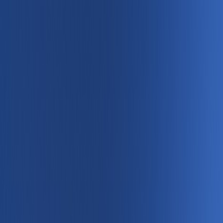
Tilbake
Kjøp bil
Kjøp BMW MC
Service og verksted
Aktuelt
Finn oss
Bestill service
Vis alle biler
Vis alle biler