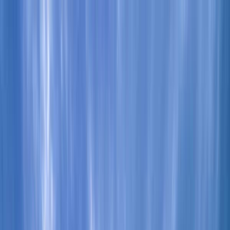
Tilbake
Kjøp bil
Kjøp BMW MC
Service og verksted
Aktuelt
Finn oss
Bestill service
Vis alle biler
Vis alle biler