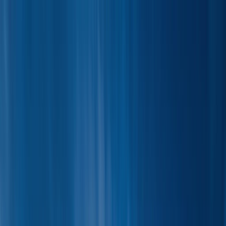
Tilbake
Kjøp bil
Kjøp BMW MC
Service og verksted
Aktuelt
Finn oss
Bestill service
Vis alle biler
Vis alle biler