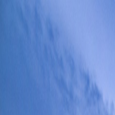
Kjøp bil
Kjøp BMW MC
Service og verksted
Aktuelt
Finn oss
Bestill service
Vis alle biler
Vis alle biler