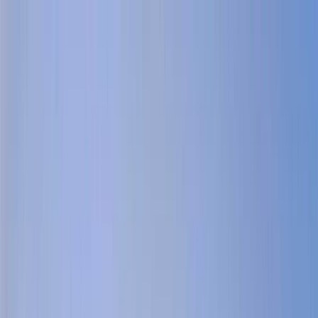
Tilbake
Kjøp bil
Kjøp BMW MC
Service og verksted
Aktuelt
Finn oss
Bestill service
Vis alle biler
Vis alle biler