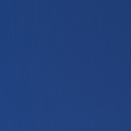
Kjøp bil
Kjøp BMW MC
Service og verksted
Aktuelt
Finn oss
Bestill service
Vis alle biler
Vis alle biler