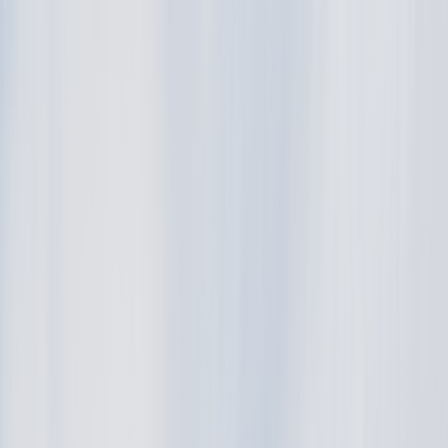
Tilbake
Kjøp bil
Kjøp BMW MC
Service og verksted
Aktuelt
Finn oss
Bestill service
Vis alle biler
Vis alle biler