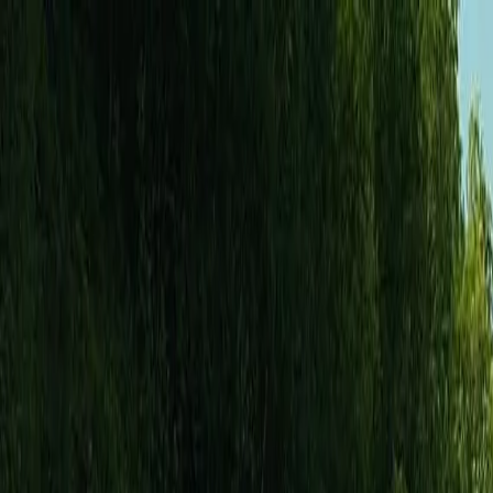
Kjøp bil
Kjøp BMW MC
Service og verksted
Aktuelt
Finn oss
Bestill service
Vis alle biler
Vis alle biler