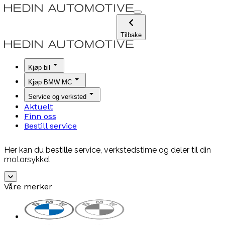
Tilbake
Kjøp bil
Kjøp BMW MC
Service og verksted
Aktuelt
Finn oss
Bestill service
Her kan du bestille service, verkstedstime og deler til din
motorsykkel
Våre merker